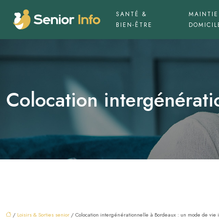
SANTÉ &
MAINTIE
BIEN-ÊTRE
DOMICIL
Colocation intergénérati
/
Loisirs & Sorties senior
/ Colocation intergénérationnelle à Bordeaux : un mode de vie 