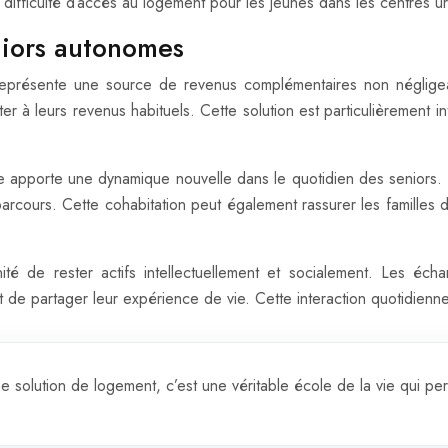
la difficulté d’accès au logement pour les jeunes dans les centres u
niors autonomes
le représente une source de revenus complémentaires non néglig
er à leurs revenus habituels. Cette solution est particulièrement in
ile apporte une dynamique nouvelle dans le quotidien des seniors
n parcours. Cette cohabitation peut également rassurer les famill
nité de rester actifs intellectuellement et socialement. Les écha
 de partager leur expérience de vie. Cette interaction quotidienne
e solution de logement, c’est une véritable école de la vie qui per